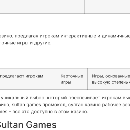
казино, предлагая игрокам интерактивные и динамичные
точные игры и другие.
 предлагают игрокам
Карточные
Игры, основанные
игры
высокую степень 
то уникальный выбор, который обеспечивает игрокам вы
но, sultan games промокод, султан казино рабочее зерк
games – все это доступно в этом казино.
Sultan Games