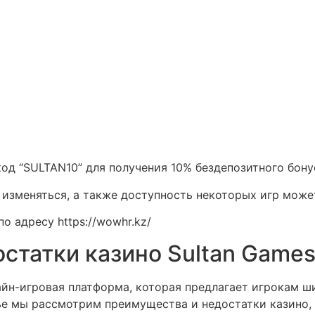
од “SULTAN10” для получения 10% бездепозитного бону
 изменяться, а также доступность некоторых игр может
о адресу https://wowhr.kz/
статки казино Sultan Game
лайн-игровая платформа, которая предлагает игрокам ш
ье мы рассмотрим преимущества и недостатки казино, 