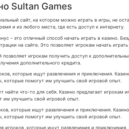
но Sultan Games
иальный сайт, на котором можно играть в игры, не ост
ремя и из любого места, где есть доступ к интернету.
нус – это отличный способ начать играть в казино. Бе
трации на сайте. Это позволяет игрокам начать играть 
й позволяет игрокам получить доступ к дополнительн
получения дополнительного кредита.
роков, которые ищут развлечения и приключения. Казин
, которые помогут им улучшить свой игровой опыт.
ут найти что-то для себя. Казино предлагает игрокам и
т им улучшить свой игровой опыт.
оков, которые ищут развлечения и приключения. Казин
, которые помогут им улучшить свой игровой опыт.
для игроков, которые ищут развлечения и приключения