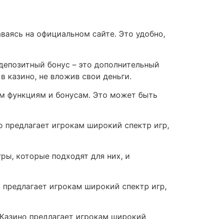
аваясь на официальном сайте. Это удобно,
здепозитный бонус – это дополнительный
в казино, не вложив свои деньги.
ым функциям и бонусам. Это может быть
о предлагает игрокам широкий спектр игр,
гры, которые подходят для них, и
о предлагает игрокам широкий спектр игр,
. Казино предлагает игрокам широкий