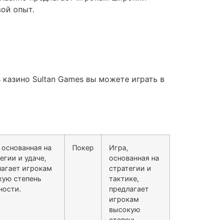
вой опыт.
В казино Sultan Games вы можете играть в
 основанная на
Покер
Игра,
егии и удаче,
основанная на
лагает игрокам
стратегии и
кую степень
тактике,
ности.
предлагает
игрокам
высокую
степень