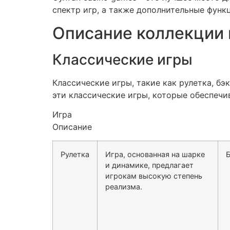
спектр игр, а также дополнительные функ
Описание коллекции и
Классические игры
Классические игры, такие как рулетка, бэк
эти классические игры, которые обеспечи
Игра
Описание
Рулетка
Игра, основанная на шарке
и динамике, предлагает
игрокам высокую степень
реализма.