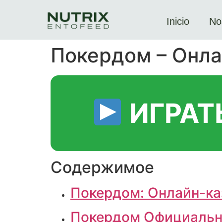
Inicio
No
Покердом – Онла
ИГРАТ
Содержимое
Покердом: Онлайн-ка
Покердом Официальн