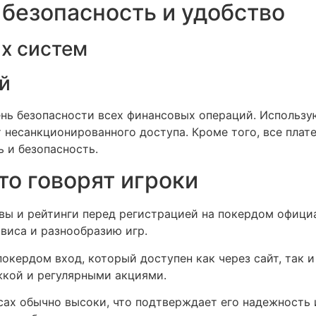
безопасность и удобство
х систем
й
ень безопасности всех финансовых операций. Использ
т несанкционированного доступа. Кроме того, все пла
ь и безопасность.
то говорят игроки
вы и рейтинги перед регистрацией на покердом офици
виса и разнообразию игр.
окердом вход, который доступен как через сайт, так 
кой и регулярными акциями.
ах обычно высоки, что подтверждает его надежность 