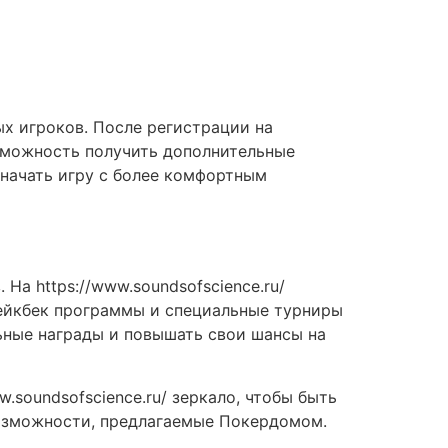
х игроков. После регистрации на
возможность получить дополнительные
 начать игру с более комфортным
а https://www.soundsofscience.ru/
рейкбек программы и специальные турниры
ьные награды и повышать свои шансы на
w.soundsofscience.ru/ зеркало, чтобы быть
возможности, предлагаемые Покердомом.